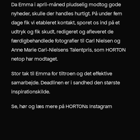
TIDL. 10 FINGERS
Da Emma i april-måned pludselig modtog gode
CVR. DK-39000482
nyheder, skulle der handles hurtigt. På under fem
dage fik vi etableret kontakt, sporet os ind på et
udtryk og fik skudt, redigeret og afleveret de
færdigbehandlede fotografier til
Carl Nielsen og
Anne Marie Carl-Nielsens Talentpris
, som HORTON
netop har modtaget.
Stor tak til Emma for tiltroen og det effektive
samarbejde. Deadlinen er i sandhed den største
inspirationskilde.
Se, hør og læs mere på HORTONs
Instagram