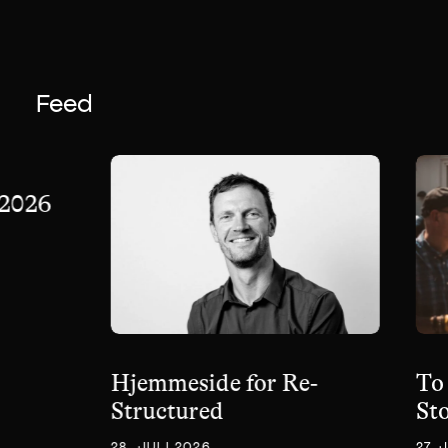
Feed
 2026
Hjemmeside for Re-
To 
Structured
St
28. JULI 2026
27. 