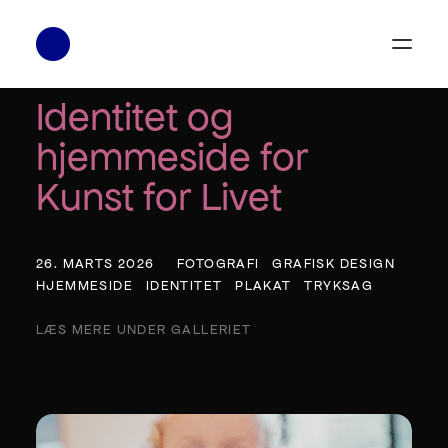
Identitet og
Cases
hjemmeside for
Feed
Kunst for Livet
Hjemmeside
26. MARTS 2026
FOTOGRAFI
GRAFISK DESIGN
Fotografi
HJEMMESIDE
IDENTITET
PLAKAT
TRYKSAG
Video
LÆS MERE UNDER GALLERIET
Logo
Emballage
Identitet