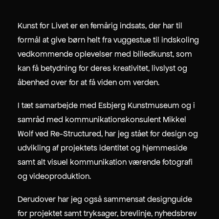
TIDL. 10 FINGERS
CVR. DK-39000482
Kunst for Livet er en femårig indsats, der har til
formål at give børn helt fra vuggestue til indskoling
vedkommende oplevelser med billedkunst, som
kan få betydning for deres kreativitet, livslyst og
åbenhed over for at få viden om verden.
I tæt samarbejde med
Esbjerg Kunstmuseum
og i
samråd med kommunikationskonsulent
Mikkel
Wolf
ved
Re-Structured
, har jeg stået for design og
udvikling af projektets identitet og hjemmeside
samt alt visuel kommunikation værende fotografi
og videoproduktion.
Derudover har jeg også sammensat designguide
for projektet samt tryksager, brevlinje, nyhedsbrev