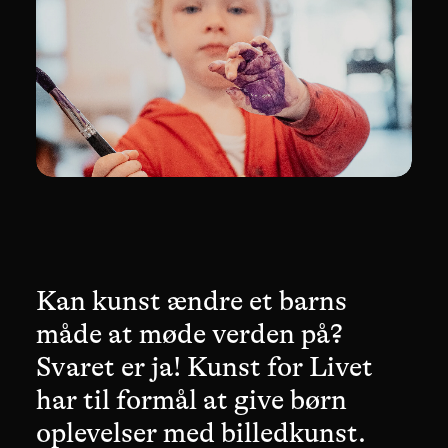
Kan kunst ændre et barns
måde at møde verden på?
Svaret er ja! Kunst for Livet
+45 2717 1797
har til formål at give børn
philip@skovgaard.studio
oplevelser med billedkunst.