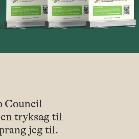
p Council
n tryksag til
ang jeg til.