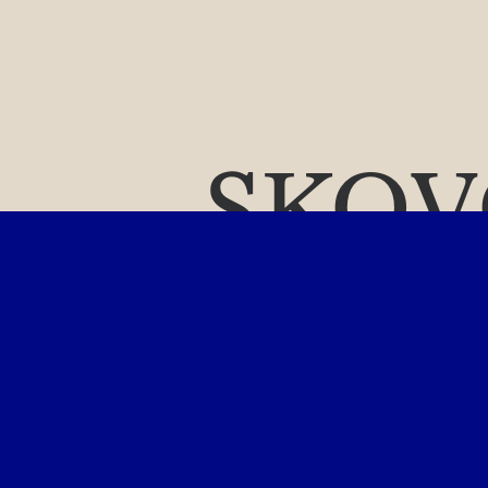
SKOV
vi