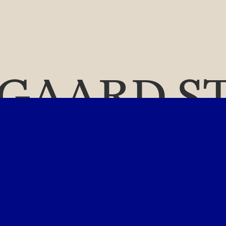
GAARD S
suelt
DESI
STUDIO