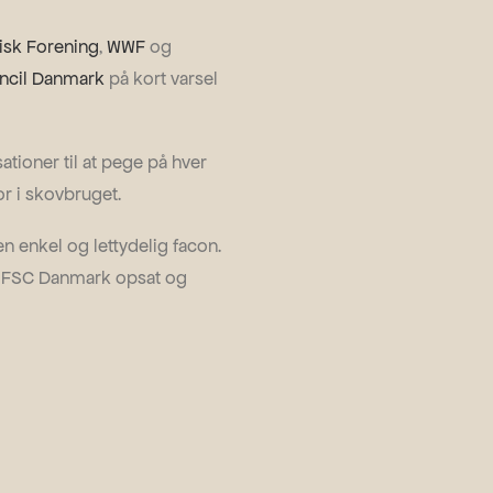
isk Forening
,
WWF
og
ncil Danmark
på kort varsel
tioner til at pege på hver
for i skovbruget.
n enkel og lettydelig facon.
ed FSC Danmark opsat og